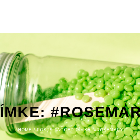
ÍMKE:
#ROSEMA
HOME
/
POSTS TAGGED
CÍMKE:
#ROSEMARY