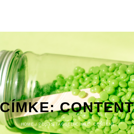
CÍMKE:
CONTEN
HOME
/
POSTS TAGGED
CÍMKE:
CONTENT